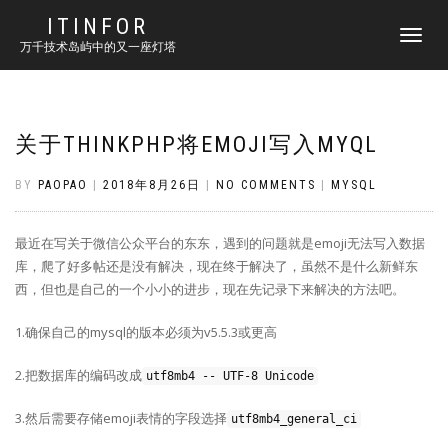
ITINFOR
TOGGLE
万千技术岛屿中的又一座灯塔
NAVIGATI
关于THINKPHP将EMOJI写入MYQL
BY
PAOPAO
|
2018年8月26日
|
NO COMMENTS
|
MYSQL
最近在写关于微信公众平台的东东，遇到的问题就是emoji无法写入数据
库，爬了好多帖还是没有解决，现在终于解决了，虽然不是什么新鲜东
西，但也是自己的一个小小的进步，现在先记录下来解决的方法吧。
1.确保自己的mysql的版本必须为v5.5.3或更高
2.把数据库的编码改成
utf8mb4 -- UTF-8 Unicode
3.然后需要存储emoji表情的字段选择
utf8mb4_general_ci