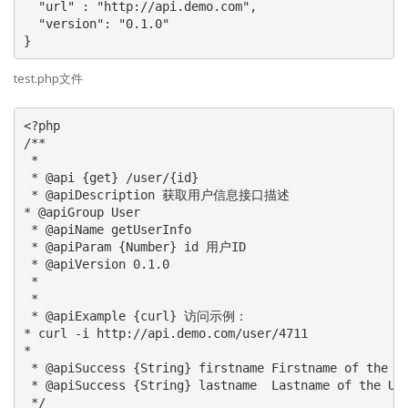
  "url" : "http://api.demo.com",

  "version": "0.1.0"

}
test.php文件
<?php

/**

 *

 * @api {get} /user/{id}

 * @apiDescription 获取用户信息接口描述

* @apiGroup User

 * @apiName getUserInfo

 * @apiParam {Number} id 用户ID

 * @apiVersion 0.1.0

 *

 *

 * @apiExample {curl} 访问示例：

* curl -i http://api.demo.com/user/4711

*

 * @apiSuccess {String} firstname Firstname of the Us
 * @apiSuccess {String} lastname  Lastname of the Use
 */
