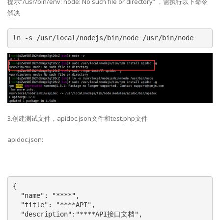
提示“/usr/bin/env: node: No such file or directory” ，需执行以下命令
解决
ln -s /usr/local/nodejs/bin/node /usr/bin/node
3.创建测试文件，apidoc.json文件和test.php文件
apidoc.json:
{

  "name": "****",

  "title": "****API",

  "description":"****API接口文档",
