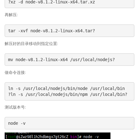
?xz -d node-v8.1.2-linux-x64.tar.xz
再解压:
tar -xvf node-v8.1.2-linux-x64.tar?
解压好的目录移动到指定位置:
mv node-v8.1.2-linux-x64 /usr/local/nodejs?
做命令连接:
ln -s /usr/local/nodejs/bin/node /usr/local/bin

?ln -s /usr/local/nodejs/bin/npm /usr/local/bin?
测试版本号:
node -v