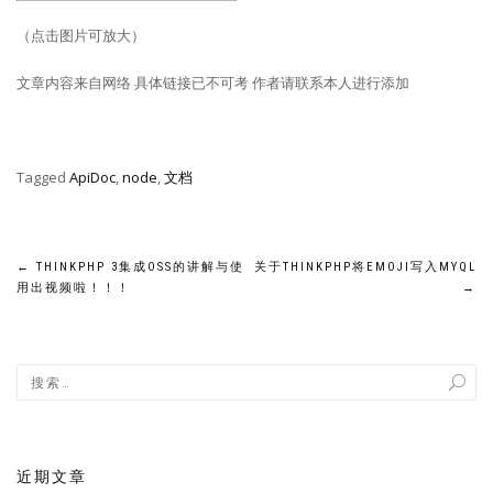
（点击图片可放大）
文章内容来自网络 具体链接已不可考 作者请联系本人进行添加
Tagged
ApiDoc
,
node
,
文档
文
←
THINKPHP 3集成OSS的讲解与使
关于THINKPHP将EMOJI写入MYQL
用出视频啦！！！
→
章
导
航
近期文章