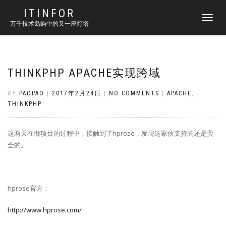
ITINFOR
TOGGLE
万千技术岛屿中的又一座灯塔
NAVIGATI
THINKPHP APACHE实现跨域
BY
PAOPAO
|
2017年2月24日
|
NO COMMENTS
|
APACHE
,
THINKPHP
这两天在做项目的过程中，接触到了hprose，发现这家伙支持的还是蛮
全的。
hprose官方：
http://www.hprose.com/