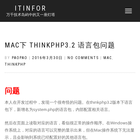
ITINFOR
TOGGLE
万千技术岛屿中的又一座灯塔
NAVIGATI
MAC下 THINKPHP3.2 语言包问题
BY
PAOPAO
|
2016年3月30日
|
NO COMMENTS
|
MAC
,
THINKPHP
问题
本人在开发过程中，发现一个很奇怪的问题。在thinkphp3.2版本下语言
包下，新增名为system.php的语言包，内部配置相关语言。
然后在页面上读取对应的语言，看似很正常的操作顺序。在Windows操
作系统上，对应的语言可以完整的显示出来，但在Mac操作系统下无法显
示，且会影响到系统已经配置好的其他语言包。