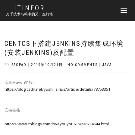
ITINFOR
TOGGLE
万千技术岛屿中的又一座灯塔
NAVIGATI
CENTOS下搭建JENKINS持续集成环境
(安装JENKINS)及配置
BY
PAOPAO
|
2019年10月21日
|
NO COMMENTS
|
JAVA
安装Maven链接：
https://blog.csdn.net/yushl_sirius/article/details/78753351
安装链接：
https://www.cnblogs.com/loveyouyou616/p/8714544.html