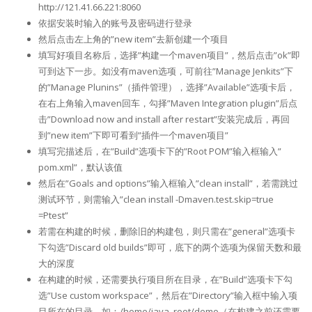
http://121.41.66.221:8060
依据安装时输入的账号及密码进行登录
然后点击左上角的”new item”去新创建一个项目
填写好项目名称后，选择”构建一个maven项目”，然后点击”ok”即
可到达下一步。如没有maven选项，可前往”Manage Jenkits”下
的”Manage Plunins”（插件管理），选择”Available”选项卡后，
在右上角输入maven回车，勾择”Maven Integration plugin”后点
击”Download now and install after restart”安装完成后，再回
到”new item”下即可看到”插件一个maven项目”
填写完描述后，在”Build”选项卡下的”Root POM”输入框输入”
pom.xml”，默认该值
然后在”Goals and options”输入框输入”clean install”，若需跳过
测试环节，则需输入”clean install -Dmaven.test.skip=true
=Ptest”
若需在构建的时候，删除旧的构建包，则只需在”general”选项卡
下勾选”Discard old builds”即可，底下的两个选项为保留天数和最
大的深度
在构建的时候，还需要执行项目所在目录，在”Build”选项卡下勾
选”Use custom workspace”，然后在”Directory”输入框中输入项
目所在的目录。如：/home/java_root/demo（在构建之前还需要