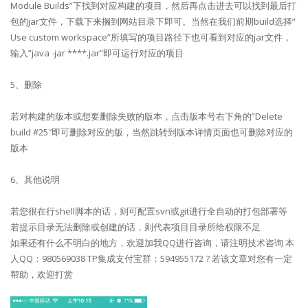
Module Builds”下找到对应构建的项目，然后再点击进去可以找到最后打
包的jar文件，下载下来搁到网站目录下即可。当然在我们前期build选择”
Use custom workspace”所填写的项目路径下也可看到对应的jar文件，
输入”java -jar ****.jar”即可运行对应的项目
5、删除
若对构建的版本或想要删除失败的版本，点击版本号右下角的”Delete
build #25″即可删除对应的版，当然跳转到版本详情页面也可删除对应的
版本
6、其他说明
若您很在行shell脚本的话，则可配置svn或git进行全自动的打包部署等
若提示目录无法删除或创建的话，则代表项目目录所给权限不足
如果还有什么不明白的地方，欢迎加我QQ进行咨询，请注明技术咨询 本
人QQ：980569038 TP集成支付宝群：594955172 ? 若该文章对您有一定
帮助，欢迎打赏