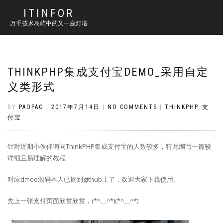
ITINFOR
万千技术岛屿中的又一座灯塔
THINKPHP集成支付宝DEMO_采用自定
义类形式
BY
PAOPAO
|
2017年7月14日
|
NO COMMENTS
|
THINKPHP
,
支
付宝
针对近期小伙伴询问ThinkPHP集成支付宝的人数较多，特此编写一篇较
详细且易理解的教程
对应dmeo源码本人已搁到github上了，欢迎大家下载使用。
先上一张支付页面欣赏欣赏，(*^__^*)(*^__^*)