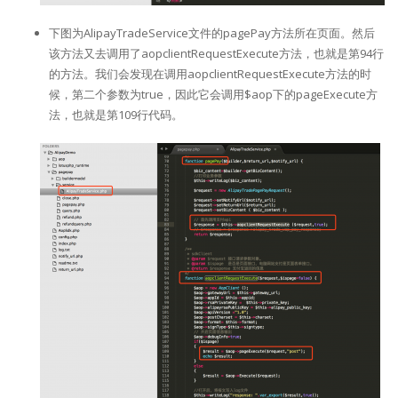
下图为AlipayTradeService文件的pagePay方法所在页面。然后
该方法又去调用了aopclientRequestExecute方法，也就是第94行
的方法。我们会发现在调用aopclientRequestExecute方法的时
候，第二个参数为true，因此它会调用$aop下的pageExecute方
法，也就是第109行代码。