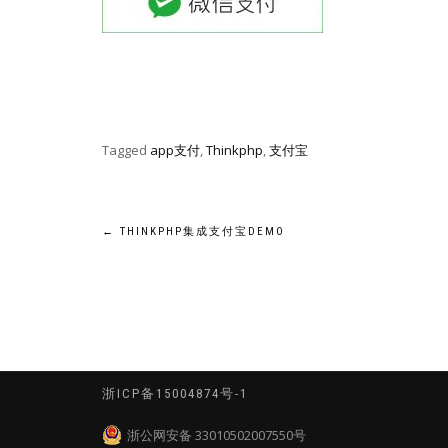
Tagged
app支付
,
Thinkphp
,
支付宝
文
←
THINKPHP集成支付宝DEMO
章
导
航
浙ICP备15004874号-1
浙公网安备 33010502007550号