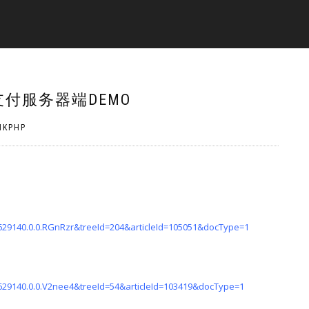
机支付服务器端DEMO
NKPHP
o
629140.0.0.RGnRzr&treeId=204&articleId=105051&docType=1
629140.0.0.V2nee4&treeId=54&articleId=103419&docType=1