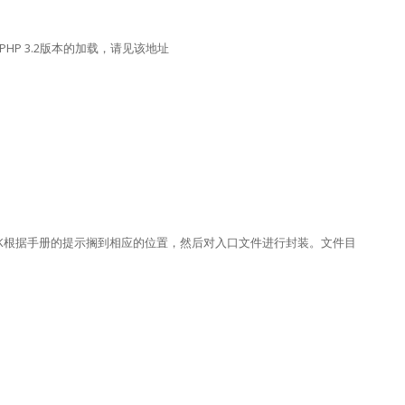
kPHP 3.2版本的加载，请见该地址
K根据手册的提示搁到相应的位置，然后对入口文件进行封装。文件目