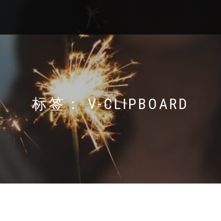
标签：
V-CLIPBOARD