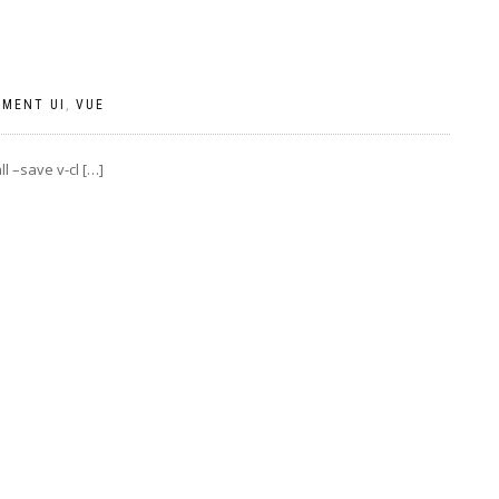
EMENT UI
,
VUE
save v-cl […]