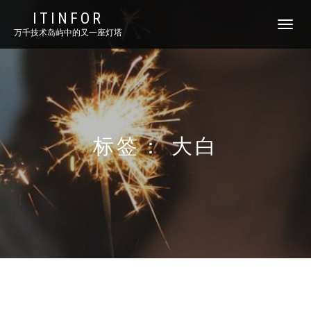
ITINFOR
TOGGLE
万千技术岛屿中的又一座灯塔
NAVIGATI
标签：
大白