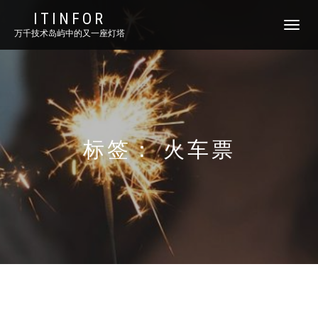
ITINFOR
TOGGLE
万千技术岛屿中的又一座灯塔
NAVIGATI
标签：
火车票